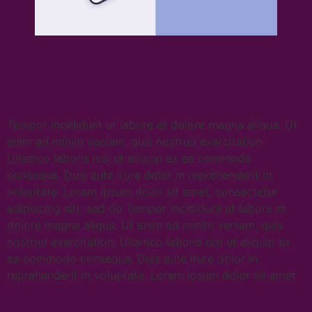
Tempor incididunt ut labore et dolore magna aliqua. Ut
enim ad minim veniam, quis nostrud exercitation.
Ullamco laboris nisi ut aliquip ex ea commodo
consequa. Duis aute irure dolor in reprehenderit in
voluptate. Lorem ipsum dolor sit amet, consectetur
adipiscing elit, sed do Tempor incididunt ut labore et
dolore magna aliqua. Ut enim ad minim veniam, quis
nostrud exercitation. Ullamco laboris nisi ut aliquip ex
ea commodo consequa. Duis aute irure dolor in
reprehenderit in voluptate. Lorem ipsum dolor sit amet