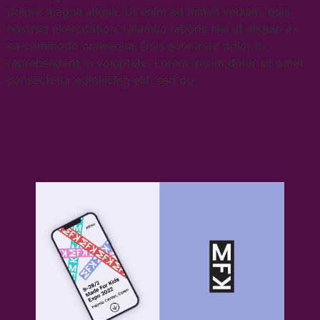
dolore magna aliqua. Ut enim ad minim veniam, quis
nostrud exercitation. Ullamco laboris nisi ut aliquip ex
ea commodo consequa. Duis aute irure dolor in
reprehenderit in voluptate. Lorem ipsum dolor sit amet,
consectetur adipiscing elit, sed do