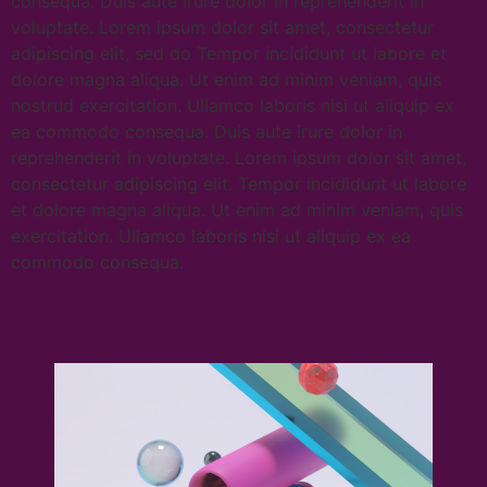
consequa. Duis aute irure dolor in reprehenderit in
voluptate. Lorem ipsum dolor sit amet, consectetur
adipiscing elit, sed do Tempor incididunt ut labore et
dolore magna aliqua. Ut enim ad minim veniam, quis
nostrud exercitation. Ullamco laboris nisi ut aliquip ex
ea commodo consequa. Duis aute irure dolor in
reprehenderit in voluptate. Lorem ipsum dolor sit amet,
consectetur adipiscing elit. Tempor incididunt ut labore
et dolore magna aliqua. Ut enim ad minim veniam, quis
exercitation. Ullamco laboris nisi ut aliquip ex ea
commodo consequa.