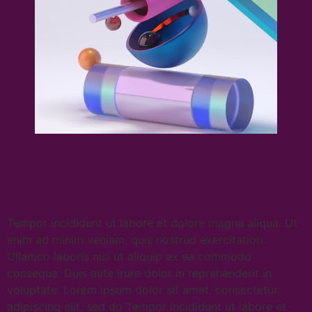
Tempor incididunt ut labore et dolore magna aliqua. Ut
enim ad minim veniam, quis nostrud exercitation.
Ullamco laboris nisi ut aliquip ex ea commodo
consequa. Duis aute irure dolor in reprehenderit in
voluptate. Lorem ipsum dolor sit amet, consectetur
adipiscing elit, sed do Tempor incididunt ut labore et